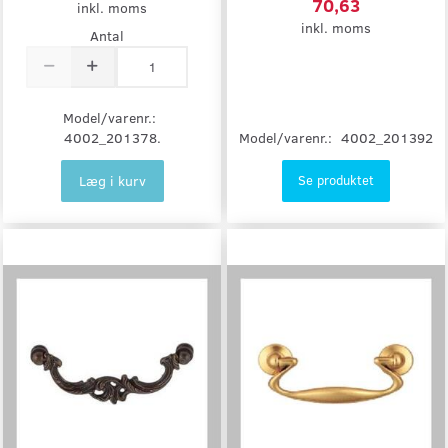
70,63
inkl. moms
inkl. moms
Antal
Model/varenr.:
Model/varenr.:
4002_201392
4002_201378.
Læg i kurv
Se produktet