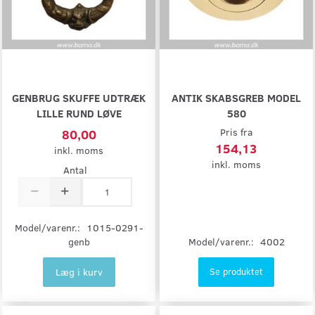
GENBRUG SKUFFE UDTRÆK
ANTIK SKABSGREB MODEL
LILLE RUND LØVE
580
80,00
Pris fra
154,13
inkl. moms
inkl. moms
Antal
Model/varenr.:
1015-0291-
Model/varenr.:
4002
genb
Læg i kurv
Se produktet