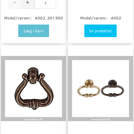
Model/varenr.:
4002
Model/varenr.:
4002_201300
Læg i kurv
Se produktet