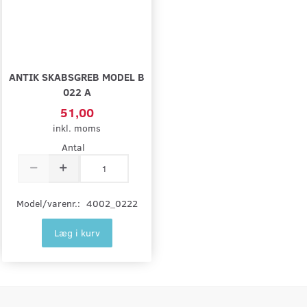
ANTIK SKABSGREB MODEL B
022 A
51,00
inkl. moms
Antal
Model/varenr.:
4002_0222
Læg i kurv