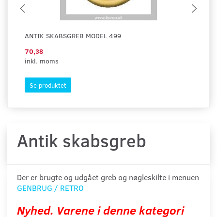
ANTIK SKABSGREB MODEL 499
AN
70,38
12
inkl. moms
ink
Se produktet
S
Antik skabsgreb
Der er brugte og udgået greb og nøgleskilte i menuen
GENBRUG / RETRO
Nyhed. Varene i denne kategori