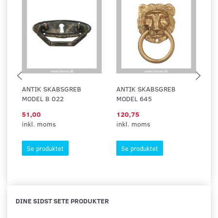
ANTIK SKABSGREB
ANTIK SKABSGREB
A
MODEL B 022
MODEL 645
M
51,00
120,75
95
inkl. moms
inkl. moms
in
Se produktet
Se produktet
DINE SIDST SETE PRODUKTER