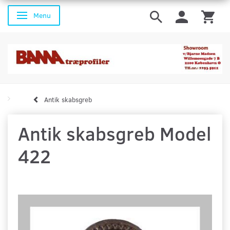
Menu
Skifte navigation
Antik skabsgreb
Antik skabsgreb Model
422