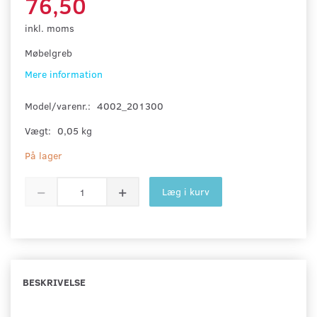
76,50
inkl. moms
Møbelgreb
Mere information
Model/varenr.:
4002_201300
Vægt:
0,05 kg
På lager
Læg i kurv
BESKRIVELSE