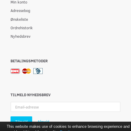
Min konto
Adressebog
Ønskeliste
Ordrehistorik
Nyhedsbrev
BETALINGSMETODER
TILMELD NYHEDSBREV
Email-
adresse
Tilmeld
Afmeld
This website makes use of cookies to enhance browsing experience and