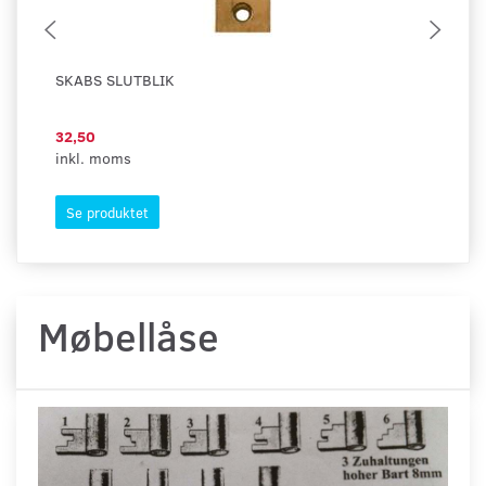
SKABS SLUTBLIK
MØ
32,50
67
inkl. moms
ink
Se produktet
S
Møbellåse