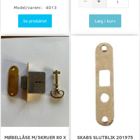
Model/varenr.:
4013
Læg i kurv
Se produktet
MØBELLÅSE M/SKRUER 80 X
SKABS SLUTBLIK 201975