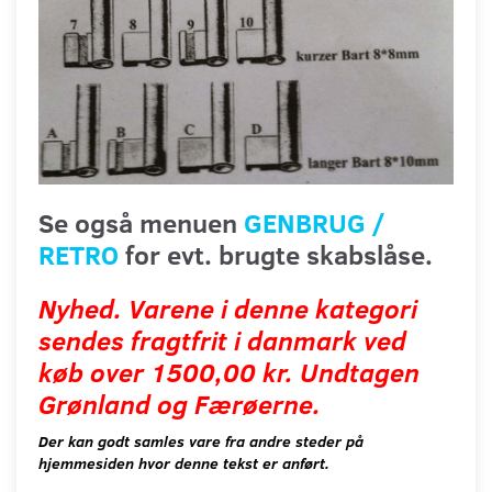
Se også menuen
GENBRUG /
RETRO
for evt. brugte skabslåse.
Nyhed. Varene i denne kategori
sendes fragtfrit i danmark ved
køb over 1500,00 kr. Undtagen
Grønland og Færøerne.
Der kan godt samles vare fra andre steder på
hjemmesiden hvor denne tekst er anført.