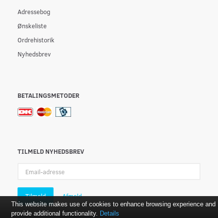
Adressebog
Ønskeliste
Ordrehistorik
Nyhedsbrev
BETALINGSMETODER
TILMELD NYHEDSBREV
Email-
adresse
Tilmeld
Afmeld
This website makes use of cookies to enhance browsing experience and
provide additional functionality.
Details