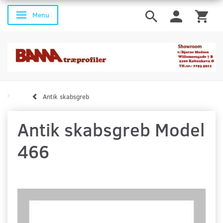
Menu
Skifte navigation
Antik skabsgreb
Antik skabsgreb Model
466