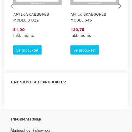
ANTIK SKABSGREB
ANTIK SKABSGREB
A
MODEL B 022
MODEL 645
M
51,00
120,75
95
inkl. moms
inkl. moms
in
Se produktet
Se produktet
DINE SIDST SETE PRODUKTER
INFORMATIONER
Åbningstider i showroom