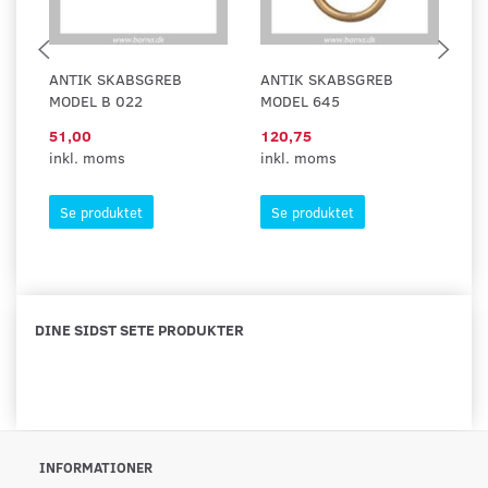
ANTIK SKABSGREB
ANTIK SKABSGREB
A
MODEL B 022
MODEL 645
M
51,00
120,75
95
inkl. moms
inkl. moms
in
Se produktet
Se produktet
DINE SIDST SETE PRODUKTER
INFORMATIONER