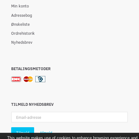
Min konto
Adressebog
Ønskeliste
Ordrehistorik
Nyhedsbrev
BETALINGSMETODER
TILMELD NYHEDSBREV
Email-
adresse
Tilmeld
Afmeld
This website makes use of cookies to enhance browsing experience and