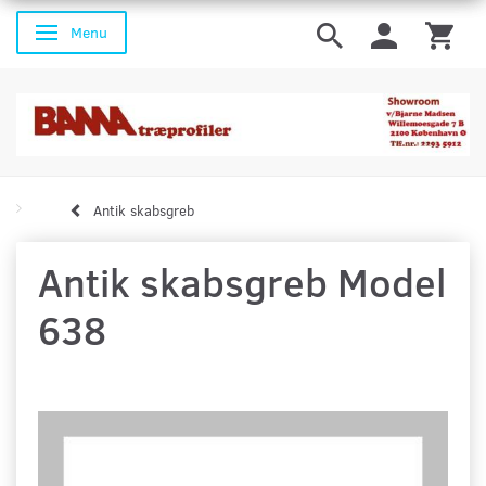
Menu
Skifte navigation
Antik skabsgreb
Antik skabsgreb Model
638