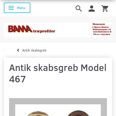
Menu
Skifte navigation
Antik skabsgreb
Antik skabsgreb Model
467