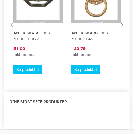
ANTIK SKABSGREB
ANTIK SKABSGREB
A
MODEL B 022
MODEL 645
M
51,00
120,75
95
inkl. moms
inkl. moms
in
Se produktet
Se produktet
DINE SIDST SETE PRODUKTER