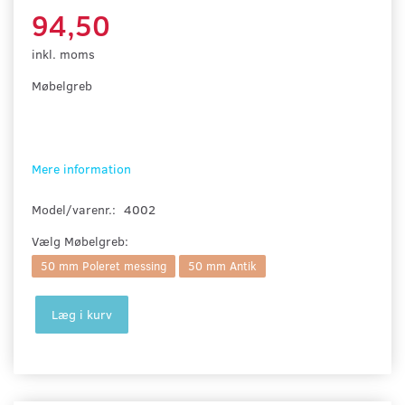
94,50
inkl. moms
Møbelgreb
Mere information
Model/varenr.:
4002
Vælg
Møbelgreb:
50 mm Poleret messing
50 mm Antik
Læg i kurv