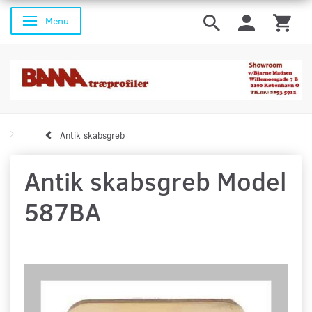
Menu
Skifte navigation
Antik skabsgreb
Antik skabsgreb Model
587BA