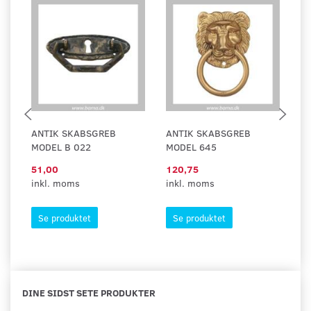
ANTIK SKABSGREB
ANTIK SKABSGREB
A
MODEL B 022
MODEL 645
M
51,00
120,75
95
inkl. moms
inkl. moms
in
Se produktet
Se produktet
DINE SIDST SETE PRODUKTER