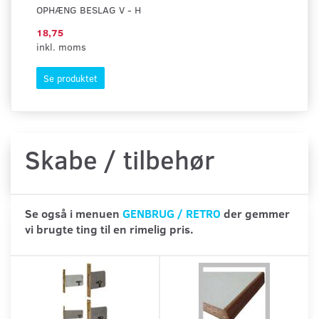
OPHÆNG BESLAG V - H
BA
18,75
40
inkl. moms
ink
Se produktet
S
Skabe / tilbehør
Se også i menuen
GENBRUG / RETRO
der gemmer
vi brugte ting til en rimelig pris.