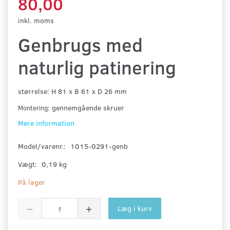
80,00
inkl. moms
Genbrugs med
naturlig patinering
størrelse: H 81 x B 61 x D 26 mm
gennemgående skruer
Montering:
Mere information
Model/varenr.:
1015-0291-genb
Vægt:
0,19 kg
På lager
Læg i kurv