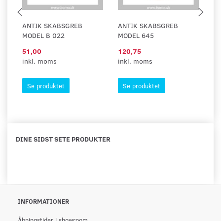
ANTIK SKABSGREB
ANTIK SKABSGREB
A
MODEL B 022
MODEL 645
M
51,00
120,75
95
inkl. moms
inkl. moms
in
Se produktet
Se produktet
DINE SIDST SETE PRODUKTER
INFORMATIONER
Åbningstider i showroom