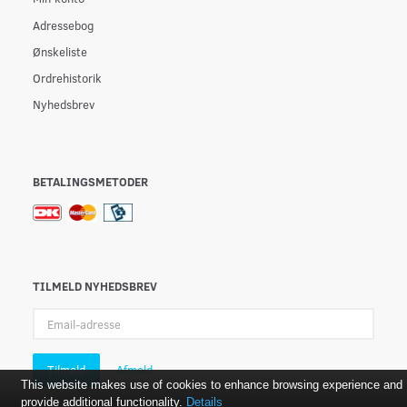
Adressebog
Ønskeliste
Ordrehistorik
Nyhedsbrev
BETALINGSMETODER
TILMELD NYHEDSBREV
Email-
adresse
Tilmeld
Afmeld
This website makes use of cookies to enhance browsing experience and
provide additional functionality.
Details