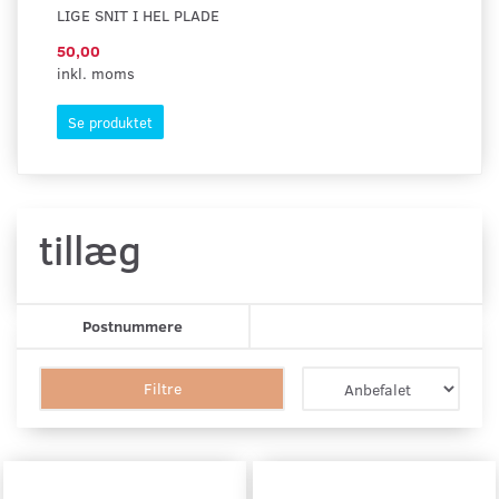
LIGE SNIT I HEL PLADE
AF
50,00
50
inkl. moms
ink
Se produktet
S
tillæg
Postnummere
Filtre