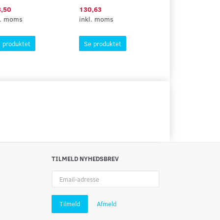
,50
130,63
154,13
l. moms
inkl. moms
inkl. moms
 produktet
Se produktet
Se produktet
TILMELD NYHEDSBREV
Email-
adresse
Tilmeld
Afmeld