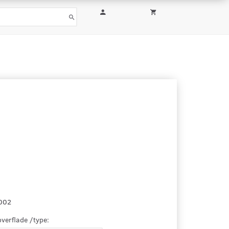
002
overflade /type: