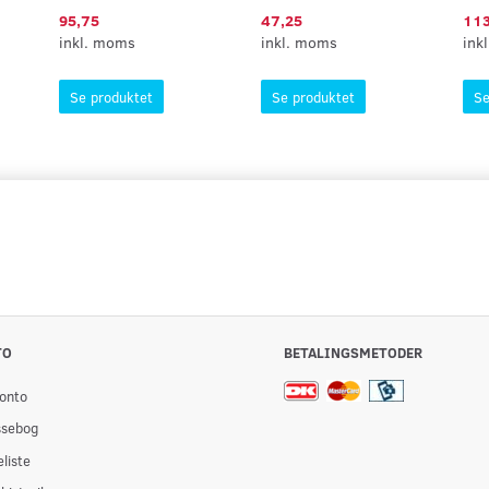
95,75
47,25
113
inkl. moms
inkl. moms
ink
Se produktet
Se produktet
Se
TO
BETALINGSMETODER
onto
ssebog
liste