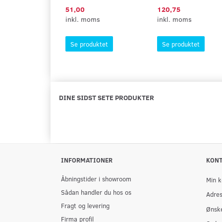
51,00
120,75
inkl. moms
inkl. moms
Se produktet
Se produktet
DINE SIDST SETE PRODUKTER
INFORMATIONER
KON
Åbningstider i showroom
Min k
Sådan handler du hos os
Adre
Fragt og levering
Ønske
Firma profil