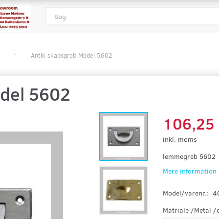
Antik skabsgreb Model 5602
del 5602
106,25
inkl. moms
lemmegreb 5602
Mere information
Model/varenr.:
4
Matriale /Metal /