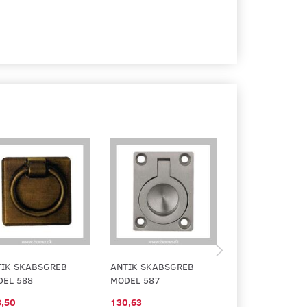
TIK SKABSGREB
ANTIK SKABSGREB
ANTIK SKABSG
EL 588
MODEL 587
MODEL 580
,50
130,63
154,13