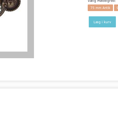
Vælg
Møbelgreb:
75 mm Antik
Læg i kurv