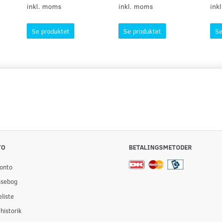
inkl. moms
inkl. moms
ink
Se produktet
Se produktet
Se
TO
BETALINGSMETODER
onto
ssebog
liste
historik