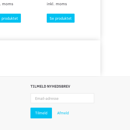
l. moms
inkl. moms
inkl. moms
 produktet
Se produktet
Se produktet
TILMELD NYHEDSBREV
Email-
adresse
Tilmeld
Afmeld