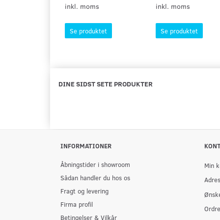
inkl. moms
inkl. moms
Se produktet
Se produktet
DINE SIDST SETE PRODUKTER
INFORMATIONER
KON
Åbningstider i showroom
Min k
Sådan handler du hos os
Adre
Fragt og levering
Ønske
Firma profil
Ordre
Betingelser & Vilkår