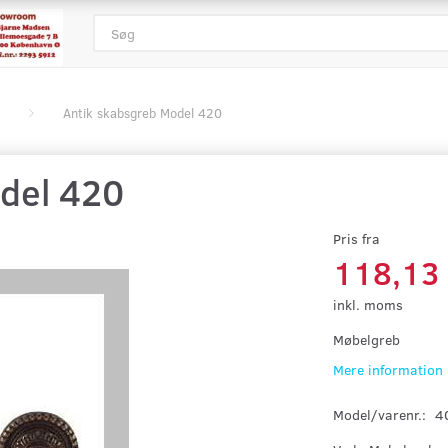
Antik skabsgreb Model 420
del 420
Pris fra
118,13
inkl. moms
Møbelgreb
Mere information
Model/varenr.:
4