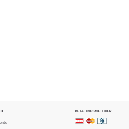
UE
MESSING RUND HOVED
ANSLAGSLISTE
T
MESSING SKRUER TIL TRÆ.
1,00
27,00
inkl. moms
inkl. moms
Se produktet
Se produktet
TO
BETALINGSMETODER
onto