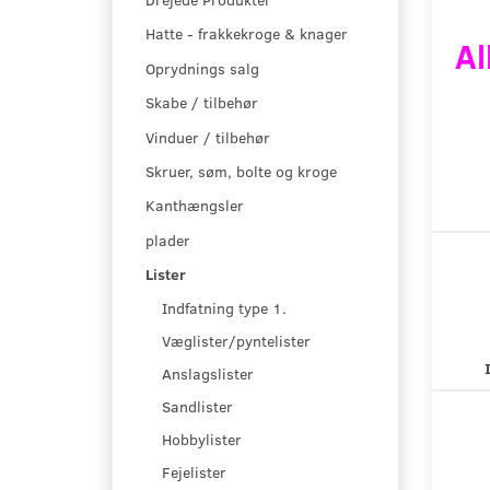
Hatte - frakkekroge & knager
Al
Oprydnings salg
Skabe / tilbehør
Vinduer / tilbehør
Skruer, søm, bolte og kroge
Kanthængsler
plader
Lister
Indfatning type 1.
Væglister/pyntelister
Anslagslister
Sandlister
Hobbylister
Fejelister