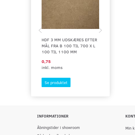
HDF 3 MM UDSKÆRES EFTER
MESSINGSKR
MÅL FRA B 100 TIL 700 X L
UNDERSÆNKE
100 TIL 1100 MM
0,75
0,85
inkl. moms
inkl. moms
Se produktet
Se produktet
INFORMATIONER
KON
Åbningstider i showroom
Min k