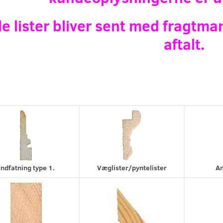
le lister bliver sent med fragtm
aftalt.
Indfatning type 1.
Væglister/pyntelister
An