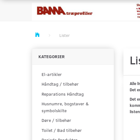
Lister
Li
KATEGORIER
El-artikler
Alle l
Håndtag / tilbehør
Det e
Reparations Håndtag
Det e
Husnumre, bogstaver &
komme
symbolskilte
listen
Døre / tilbehør
Toilet / Bad tilbehør
Drejede Produkter