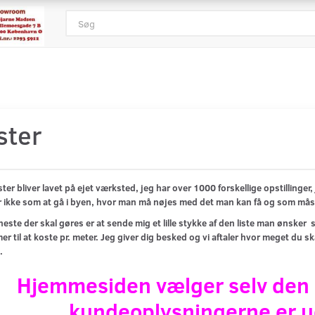
ster
ister bliver lavet på ejet værksted, jeg har over 1000 forskellige opstillinger, 
r ikke som at gå i byen, hvor man må nøjes med det man kan få og som måske l
neste der skal gøres er at sende mig et lille stykke af den liste man ønsker 
r til at koste pr. meter. Jeg giver dig besked og vi aftaler hvor meget du ska
.
Hjemmesiden vælger selv den k
kundeoplysningerne er ud