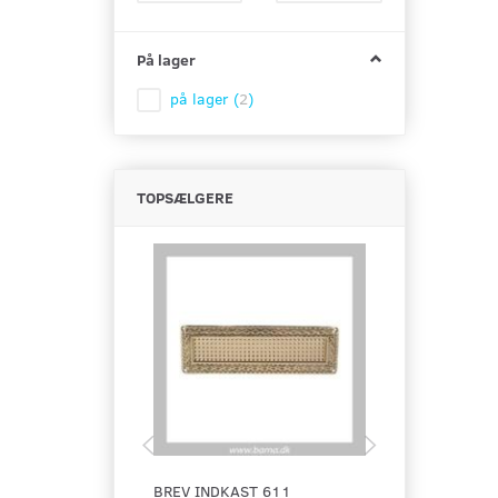
På lager
på lager
(
2
)
TOPSÆLGERE
BREV INDKAST 611
BAGPLADE P