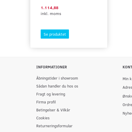
1.114,88
1.164,38
inkl. moms
inkl. moms
Se produktet
Se produktet
INFORMATIONER
KON
Åbningstider i showroom
Min k
Sådan handler du hos os
Adre
Fragt og levering
Ønske
Firma profil
Ordre
Betingelser & Vilkår
Nyhe
Cookies
Returneringsformular