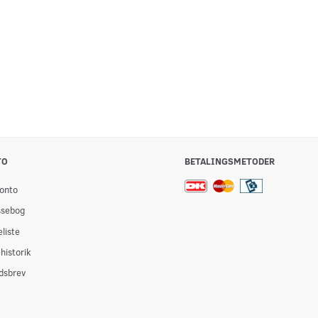
718,88
604,13
inkl. moms
inkl. moms
Se produktet
Se produktet
TO
BETALINGSMETODER
onto
ssebog
liste
historik
dsbrev