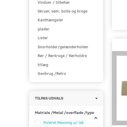
Vinduer / tilbehør
Skruer, søm, bolte og kroge
Kanthængsler
plader
Lister
Snorholder/gelænderholder
Rør / Rørkroge / Rørholdre
tillæg
Genbrug /Retro
Skifte
TILPAS UDVALG
filter
Matriale /Metal /overflade /type
Poleret Messing u/ lak