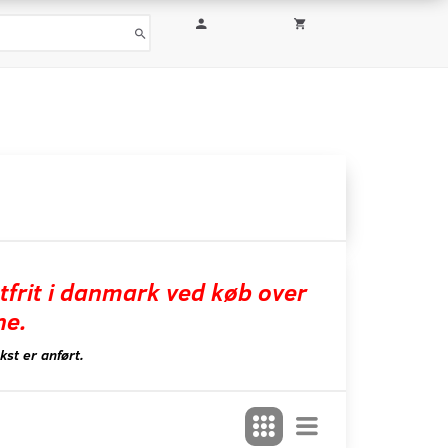
tfrit i danmark ved køb over
ne.
st er anført.