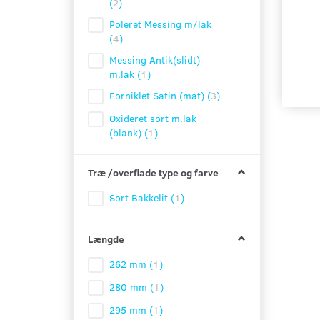
(
2
)
Poleret Messing m/lak
(
4
)
Messing Antik(slidt)
m.lak
(
1
)
Forniklet Satin (mat)
(
3
)
Oxideret sort m.lak
(blank)
(
1
)
Træ /overflade type og farve
Sort Bakkelit
(
1
)
Længde
262 mm
(
1
)
280 mm
(
1
)
295 mm
(
1
)