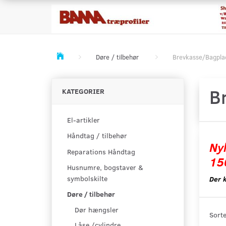
Døre / tilbehør
Brevkasse/Bagpla
B
KATEGORIER
El-artikler
Håndtag / tilbehør
Ny
Reparations Håndtag
15
Husnumre, bogstaver &
symbolskilte
Der 
Døre / tilbehør
Dør hængsler
Sorte
Låse /cylindre