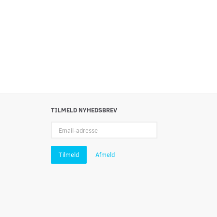
519,75
457,19
inkl. moms
inkl. moms
Læg i kurv
Se produktet
TILMELD NYHEDSBREV
Email-
adresse
Tilmeld
Afmeld