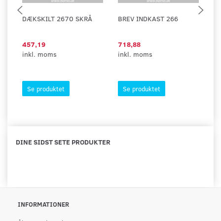
DÆKSKILT 2670 SKRÅ
BREV INDKAST 266
B
457,19
718,88
5
inkl. moms
inkl. moms
in
Se produktet
Se produktet
DINE SIDST SETE PRODUKTER
INFORMATIONER