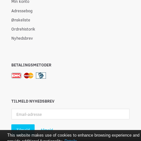
Min konto
Adressebog
Ønskeliste
Ordrehistorik
Nyhedsbrev
BETALINGSMETODER
TILMELD NYHEDSBREV
Email-
adresse
Tilmeld
Afmeld
This website makes use of cookies to enhance browsing experience and