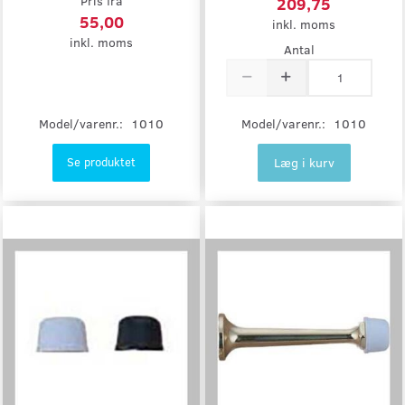
Pris fra
209,75
55,00
inkl. moms
inkl. moms
Antal
Model/varenr.:
1010
Model/varenr.:
1010
Læg i kurv
Se produktet