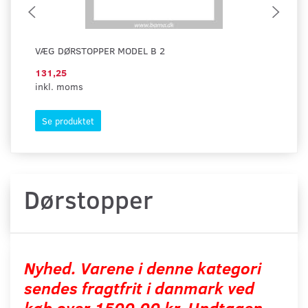
VÆG DØRSTOPPER MODEL B 2
GU
131,25
12
inkl. moms
ink
Se produktet
S
Dørstopper
Nyhed. Varene i denne kategori
sendes fragtfrit i danmark ved
køb over 1500,00 kr. Undtagen