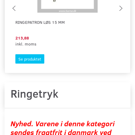
RINGEPATRON LØS 15 MM
ME
HJ
213,88
55
inkl. moms
ink
Se produktet
S
Ringetryk
Nyhed. Varene i denne kategori
sendes fragtfrit i danmark ved