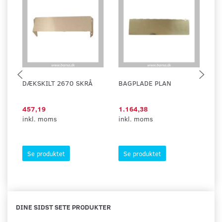
DÆKSKILT 2670 SKRÅ
BAGPLADE PLAN
B
457,19
1.164,38
5
inkl. moms
inkl. moms
in
Se produktet
Se produktet
DINE SIDST SETE PRODUKTER