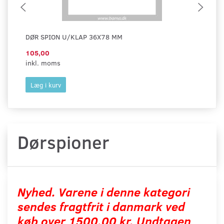
DØR SPION U/KLAP 36X78 MM
DØ
105,00
10
inkl. moms
ink
Læg i kurv
L
Dørspioner
Nyhed. Varene i denne kategori
sendes fragtfrit i danmark ved
køb over 1500,00 kr. Undtagen