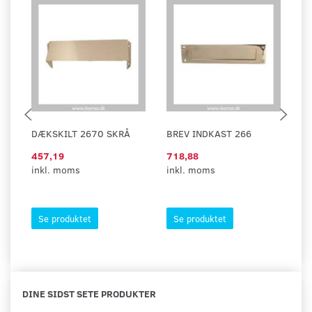
DÆKSKILT 2670 SKRÅ
BREV INDKAST 266
B
457,19
718,88
1.
inkl. moms
inkl. moms
in
Se produktet
Se produktet
DINE SIDST SETE PRODUKTER