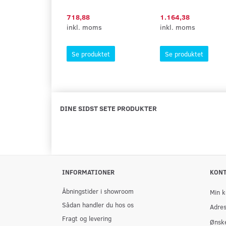
718,88
1.164,38
inkl. moms
inkl. moms
Se produktet
Se produktet
DINE SIDST SETE PRODUKTER
INFORMATIONER
KON
Åbningstider i showroom
Min k
Sådan handler du hos os
Adre
Fragt og levering
Ønske