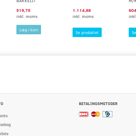
BAKKELIT
M/
519,75
1.114,88
604
inkl. moms
inkl. moms
ink
Læg i kurv
Se produktet
Se
TO
BETALINGSMETODER
onto
ssebog
liste