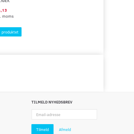
KNÆK
,13
l. moms
 produktet
TILMELD NYHEDSBREV
Email-
adresse
Tilmeld
Afmeld