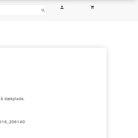
rå dækplade.
016_206140