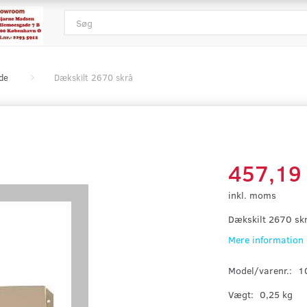
de
Dækskilt 2670 skrå
457,19
inkl. moms
Dækskilt 2670 sk
Mere information
Model/varenr.:
1
Vægt:
0,25 kg