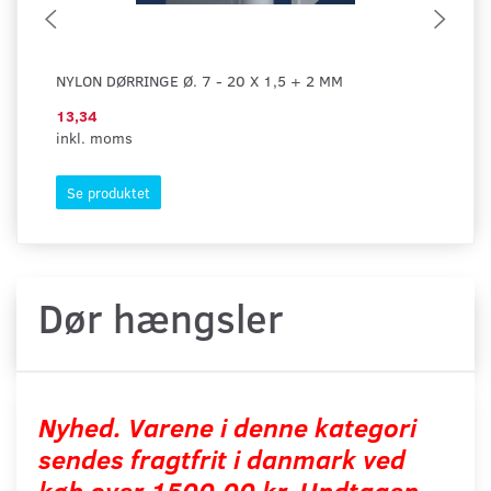
NYLON DØRRINGE Ø. 7 - 20 X 1,5 + 2 MM
DØ
13,34
7,
inkl. moms
ink
Se produktet
S
Dør hængsler
Nyhed. Varene i denne kategori
sendes fragtfrit i danmark ved
køb over 1500,00 kr. Undtagen