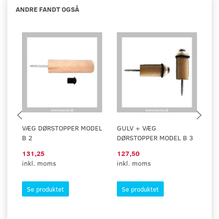
ANDRE FANDT OGSÅ
VÆG DØRSTOPPER MODEL
GULV + VÆG
G
B 2
DØRSTOPPER MODEL B 3
1
131,25
127,50
1
inkl. moms
inkl. moms
in
Se produktet
Se produktet