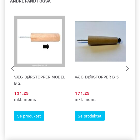
ANDRE FANDT OGSÅ
VÆG DØRSTOPPER MODEL
VÆG DØRSTOPPER B 5
G
B 2
1
131,25
171,25
1
inkl. moms
inkl. moms
in
Se produktet
Se produktet