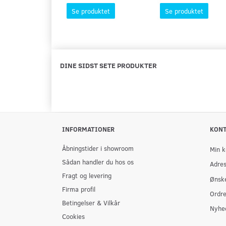
Se produktet
Se produktet
DINE SIDST SETE PRODUKTER
INFORMATIONER
KON
Åbningstider i showroom
Min k
Sådan handler du hos os
Adre
Fragt og levering
Ønske
Firma profil
Ordre
Betingelser & Vilkår
Nyhe
Cookies