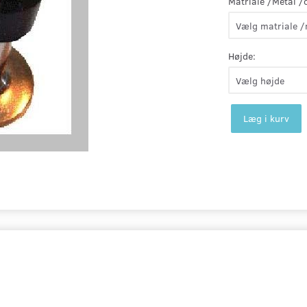
Matriale /Metal /
Højde:
Læg i kurv