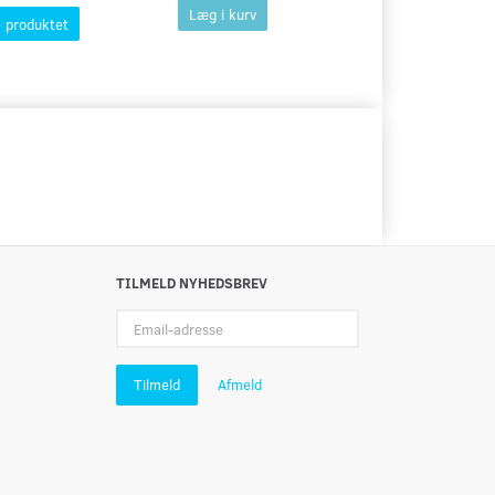
Læg i kurv
 produktet
Se produktet
TILMELD NYHEDSBREV
Email-
adresse
Tilmeld
Afmeld