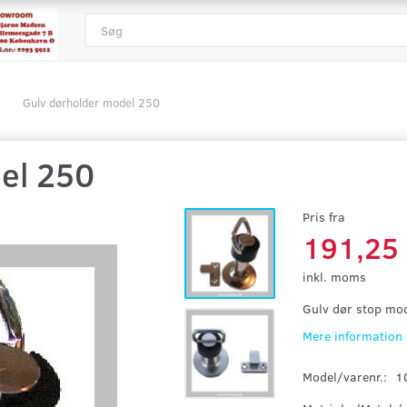
Gulv dørholder model 250
el 250
Pris fra
191,25
inkl. moms
Gulv dør stop mo
Mere information
Model/varenr.:
1