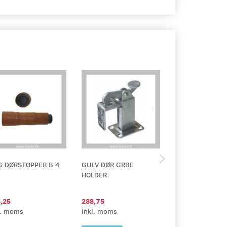
 DØRSTOPPER B 4
GULV DØR GRBE
GULV DØR STOP
HOLDER
J 1
,25
288,75
55,00
l. moms
inkl. moms
inkl. moms