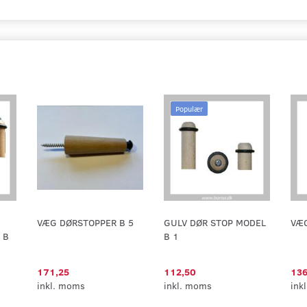
Populær
VÆG DØRSTOPPER B 5
GULV DØR STOP MODEL
VÆG
 B
B 1
171,25
112,50
136
inkl. moms
inkl. moms
ink