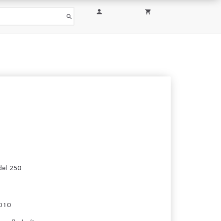
del 250
010