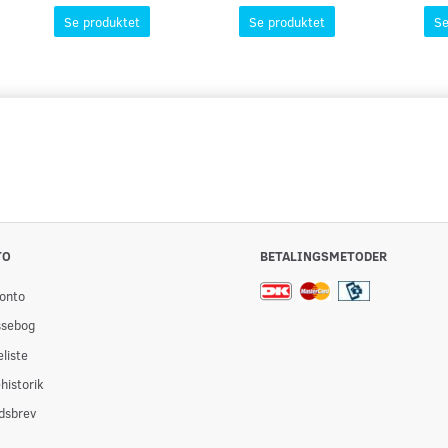
Se produktet
Se produktet
Se
TO
BETALINGSMETODER
onto
ssebog
liste
historik
dsbrev