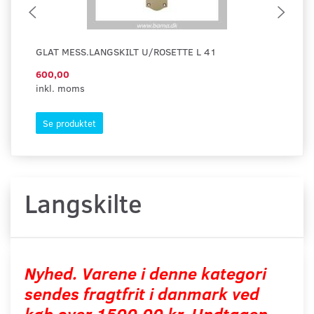
GLAT MESS.LANGSKILT U/ROSETTE L 41
RO
600,00
40
inkl. moms
ink
Se produktet
S
Langskilte
Nyhed. Varene i denne kategori
sendes fragtfrit i danmark ved
køb over 1500,00 kr. Undtagen