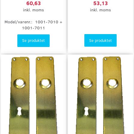
60,63
53,13
inkl. moms
inkl. moms
Model/varenr.:
1001-7010 +
1001-7011
Se produktet
Se produktet