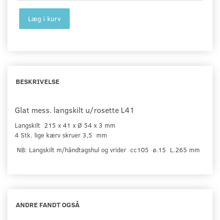
Læg i kurv
BESKRIVELSE
Glat mess. langskilt u/rosette L41
Langskilt 215 x 41 x Ø 54 x 3 mm
4 Stk.
lige kærv
skruer 3,5 mm
NB: Langskilt m/håndtagshul og vrider cc105 ø.15 L.265 mm
ANDRE FANDT OGSÅ