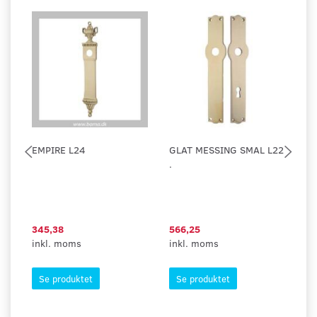
EMPIRE L24
GLAT MESSING SMAL L22
L
.
S
A
R
M
345,38
566,25
4
inkl. moms
inkl. moms
in
Se produktet
Se produktet