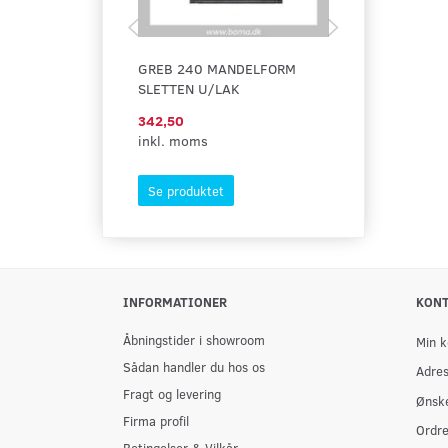
GREB 240 MANDELFORM
RUKO/ ASSA
SLETTEN U/LAK
342,50
1.533,75
inkl. moms
inkl. moms
Se produktet
Se produktet
INFORMATIONER
KON
Åbningstider i showroom
Min k
Sådan handler du hos os
Adre
Fragt og levering
Ønske
Firma profil
Ordre
Betingelser & Vilkår