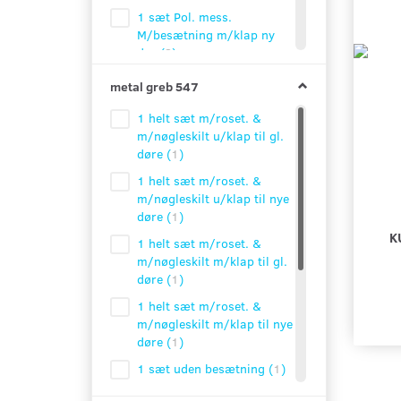
1 sæt Pol. mess.
M/besætning m/klap ny
dør
(
2
)
1/2 sæt pol.
metal greb 547
mess.M/besætning u/klap
ny dør
(
1
)
1 helt sæt m/roset. &
m/nøgleskilt u/klap til gl.
1 sæt pol. mess.
døre
(
1
)
M/besætning u/klap
gammel dør
(
4
)
1 helt sæt m/roset. &
m/nøgleskilt u/klap til nye
1 sæt Pol. mess.
døre
(
1
)
M/besætning m/klap
K
gammel dør
(
2
)
1 helt sæt m/roset. &
m/nøgleskilt m/klap til gl.
1/2 sæt pol.
døre
(
1
)
mess.M/besætning u/klap
gammel dør
(
1
)
1 helt sæt m/roset. &
m/nøgleskilt m/klap til nye
1 stk pol. messing med
døre
(
1
)
pind
(
1
)
1 sæt uden besætning
(
1
)
1 stk pol. messing uden
pind
(
1
)
1 stk. m/ firkantet pind