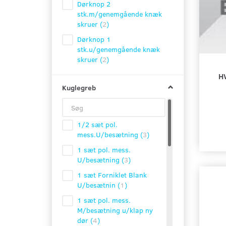
Dørknop 2
stk.m/genemgående knæk
skruer
(
2
)
Dørknop 1
stk.u/genemgående knæk
skruer
(
2
)
H
Kuglegreb
1/2 sæt pol.
mess.U/besætning
(
3
)
1 sæt pol. mess.
U/besætning
(
3
)
1 sæt Forniklet Blank
U/besætnin
(
1
)
1 sæt pol. mess.
M/besætning u/klap ny
dør
(
4
)