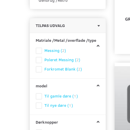
Genbrug /Retro
G
Skifte
TILPAS UDVALG
filter
Matriale /Metal /overflade /type
Messing
(
2
)
Poleret Messing
(
2
)
Forkromet Blank
(
2
)
model
Til gamle døre
(
1
)
Til nye døre
(
1
)
Dørknopper