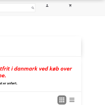
tfrit i danmark ved køb over
ne.
t er anført.