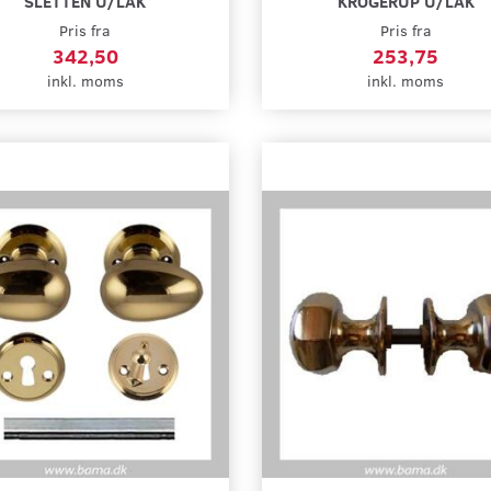
SLETTEN U/LAK
KROGERUP U/LAK
Pris fra
Pris fra
342,50
253,75
inkl. moms
inkl. moms