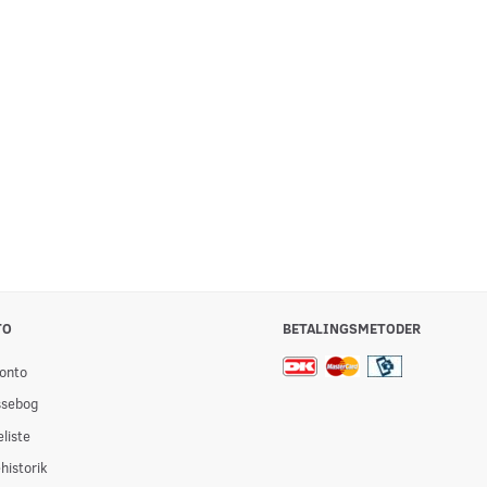
 KUGLEGREB
GREB 680 ÆGGEFORM NIVÅ
8 KANTET GRE
256,88
1.507,50
inkl. moms
inkl. moms
Se produktet
Se produktet
TO
BETALINGSMETODER
onto
ssebog
liste
historik