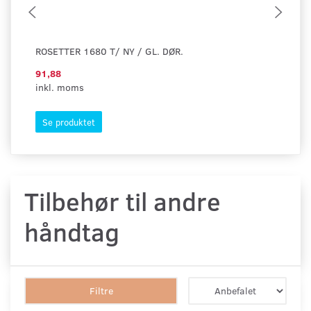
ROSETTER 1680 T/ NY / GL. DØR.
NØ
91,88
90
inkl. moms
ink
Se produktet
L
Tilbehør til andre
håndtag
Filtre