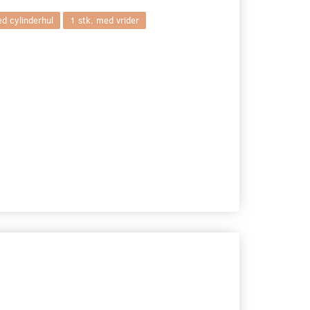
ed cylinderhul
1 stk. med vrider