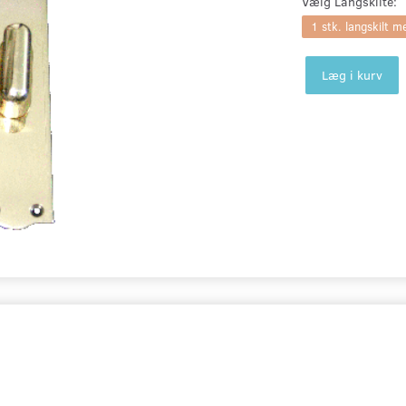
Vælg
Langskilte:
1 stk. langskilt m
Læg i kurv