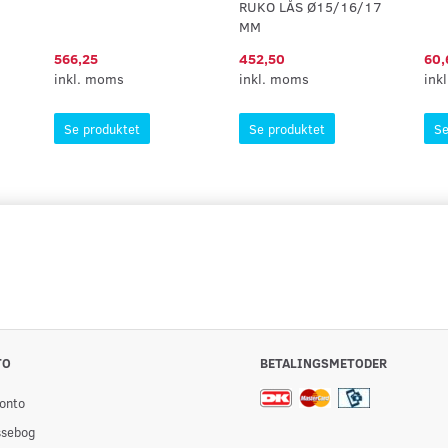
RUKO LÅS Ø15/16/17
MM
566,25
452,50
60,
inkl. moms
inkl. moms
ink
Se produktet
Se produktet
Se
TO
BETALINGSMETODER
onto
ssebog