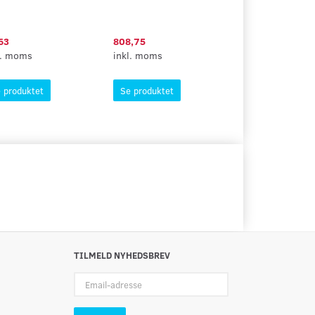
63
808,75
230,00
l. moms
inkl. moms
inkl. moms
 produktet
Se produktet
Se produktet
TILMELD NYHEDSBREV
Email-
adresse