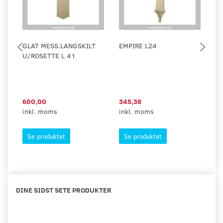
GLAT MESS.LANGSKILT
EMPIRE L24
G
U/ROSETTE L 41
.
600,00
345,38
56
inkl. moms
inkl. moms
in
Se produktet
Se produktet
DINE SIDST SETE PRODUKTER