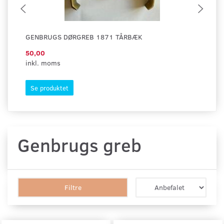
GENBRUGS DØRGREB 1871 TÅRBÆK
GE
50,00
17
inkl. moms
ink
Se produktet
S
Genbrugs greb
Filtre