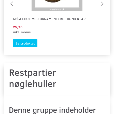
NØGLEHUL MED ORNAMENTERET RUND KLAP
NØ
25,75
24
inkl. moms
ink
Se produktet
L
Restpartier
nøglehuller
Denne gruppe indeholder