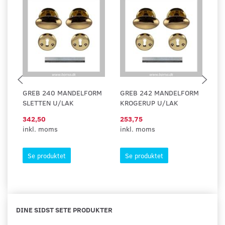
GREB 240 MANDELFORM
GREB 242 MANDELFORM
D
SLETTEN U/LAK
KROGERUP U/LAK
M
342,50
253,75
93
inkl. moms
inkl. moms
in
Se produktet
Se produktet
DINE SIDST SETE PRODUKTER