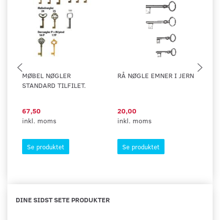
MØBEL NØGLER
RÅ NØGLE EMNER I JERN
M
STANDARD TILFILET.
M
67,50
20,00
96
inkl. moms
inkl. moms
in
Se produktet
Se produktet
DINE SIDST SETE PRODUKTER