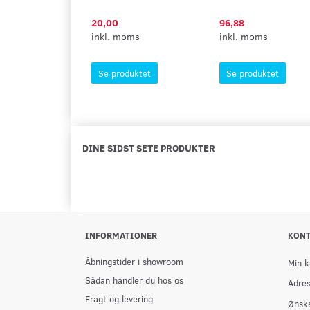
20,00
96,88
inkl. moms
inkl. moms
Se produktet
Se produktet
DINE SIDST SETE PRODUKTER
INFORMATIONER
KON
Åbningstider i showroom
Min k
Sådan handler du hos os
Adre
Fragt og levering
Ønske