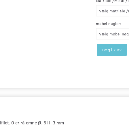
Matriale /Metal /
møbel nøgler:
Læg i kurv
lfilet. 0 er rå emne Ø. 6 H. 3 mm