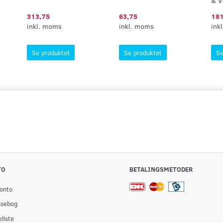
& V
313,75
63,75
181
inkl. moms
inkl. moms
ink
Se produktet
Se produktet
Se
TO
BETALINGSMETODER
onto
ssebog
liste