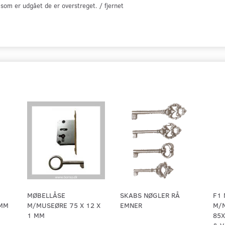
e som er udgået de er overstreget. / fjernet
MØBELLÅSE
SKABS NØGLER RÅ
F1
 MM
M/MUSEØRE 75 X 12 X
EMNER
M/
1 MM
85X