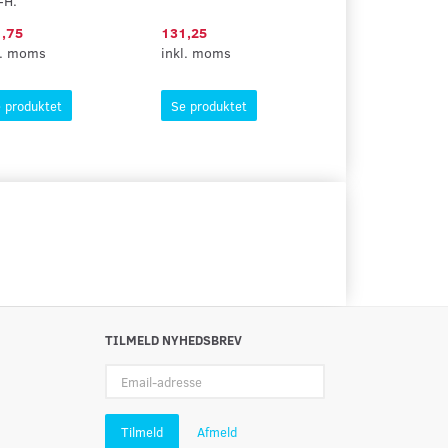
-H.
,75
131,25
95,00
l. moms
inkl. moms
inkl. moms
 produktet
Se produktet
Se produktet
TILMELD NYHEDSBREV
Email-
adresse
Tilmeld
Afmeld