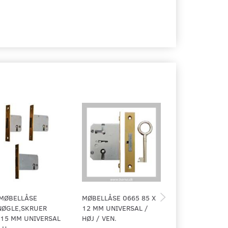
 MØBELLÅSE
MØBELLÅSE 0665 85 X
MØBELLÅSE 66
NØGLE,SKRUER
12 MM UNIVERSAL /
M/SKRUER 75 X
15 MM UNIVERSAL
HØJ / VEN.
VENDBAR / HØJ