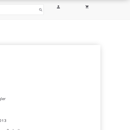
ler
013