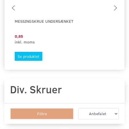
MESSINGSKRUE UNDERSÆNKET
ME
0,85
1,
inkl. moms
ink
Se produktet
S
Div. Skruer
Filtre