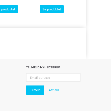
 produktet
Se produktet
Se produktet
TILMELD NYHEDSBREV
Email-
adresse
Tilmeld
Afmeld