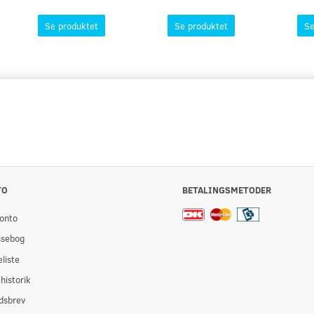
Se produktet
Se produktet
Se
TO
BETALINGSMETODER
onto
ssebog
liste
historik
dsbrev