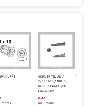
MPAMUFFE
SKRUER TIL UD /
MASKINSKRUER
INDEDØRS / BRUG,
RUND / PANHOVED
LIGEKÆRV
5
0,44
1,80
l. moms
inkl. moms
inkl. moms