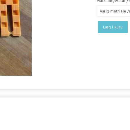
Matriale /Metal /
Læg i kurv