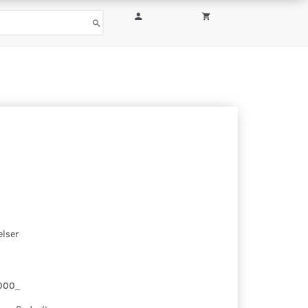
elser
000_