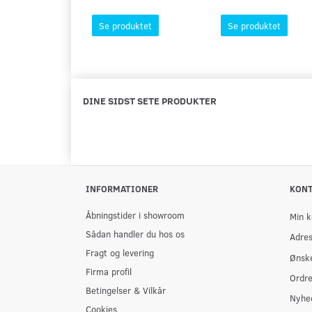
Se produktet
Se produktet
DINE SIDST SETE PRODUKTER
INFORMATIONER
KON
Åbningstider i showroom
Min k
Sådan handler du hos os
Adre
Fragt og levering
Ønske
Firma profil
Ordre
Betingelser & Vilkår
Nyhe
Cookies