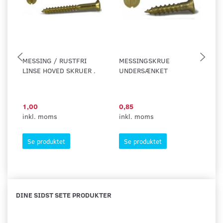
MESSING / RUSTFRI
MESSINGSKRUE
M
LINSE HOVED SKRUER .
UNDERSÆNKET
M
T
1,00
0,85
1
inkl. moms
inkl. moms
in
Se produktet
Se produktet
DINE SIDST SETE PRODUKTER