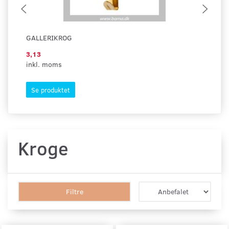
GALLERIKROG
LO
3,13
67
inkl. moms
ink
Se produktet
S
Kroge
Filtre