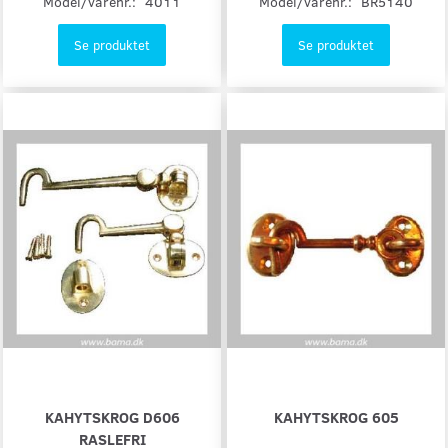
Model/varenr.:
4011
Model/varenr.:
BR5140
Se produktet
Se produktet
KAHYTSKROG D606
KAHYTSKROG 605
RASLEFRI