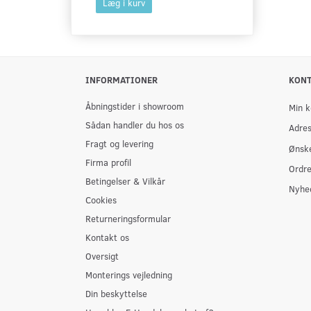
Læg i kurv
Læg i kurv
INFORMATIONER
KON
Åbningstider i showroom
Min k
Sådan handler du hos os
Adre
Fragt og levering
Ønske
Firma profil
Ordre
Betingelser & Vilkår
Nyhe
Cookies
Returneringsformular
Kontakt os
Oversigt
Monterings vejledning
Din beskyttelse