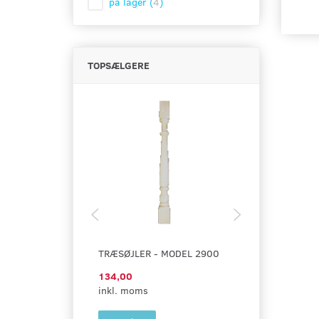
på lager
(
4
)
TOPSÆLGERE
TRÆSØJLER - MODEL 2900
TRÆSØJLER -
134,00
110,00
inkl. moms
inkl. moms