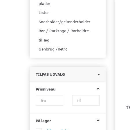
plader
Lister
Snorholder/gelænderholder
Rør / Rørkroge / Rørholdre
tillæg
Genbrug /Retro
Skifte
TILPAS UDVALG
filter
Prisniveau
T
På lager