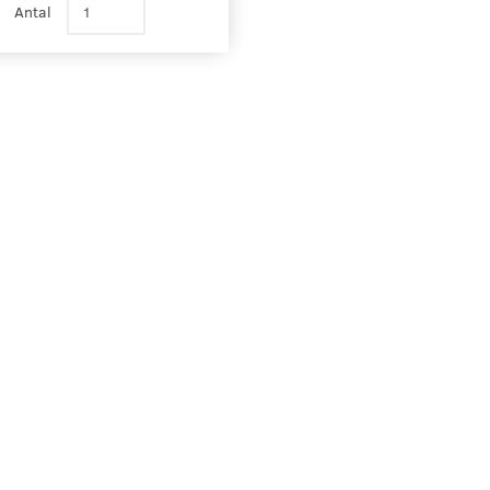
Antal
 MODEL 2910
TRÆSØJLER - MODEL 2920
TRÆSØJLER - 
134,00
70,75
inkl. moms
inkl. moms