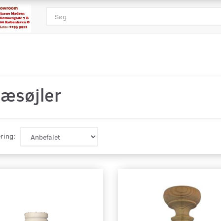
ræsøjler
ring: