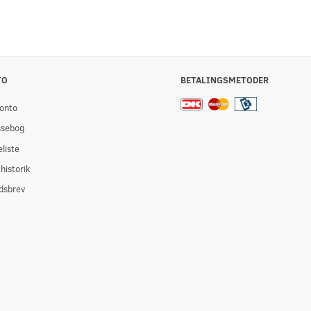
Læg i kurv
Læg i kurv
TO
BETALINGSMETODER
onto
ssebog
liste
historik
dsbrev