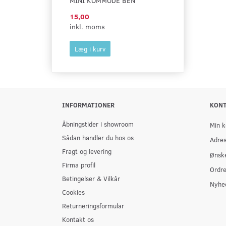
MINI KOMMODE BEN
15,00
inkl. moms
Læg i kurv
INFORMATIONER
KON
Åbningstider i showroom
Min k
Sådan handler du hos os
Adre
Fragt og levering
Ønske
Firma profil
Ordre
Betingelser & Vilkår
Nyhe
Cookies
Returneringsformular
Kontakt os