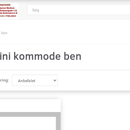
 ben
ini kommode ben
ring: