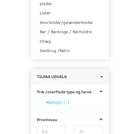
plader
Lister
Snorholder/gelænderholder
Rør / Rørkroge / Rørholdre
tillæg
Genbrug /Retro
Skifte
TILPAS UDVALG
filter
Træ /overflade type og farve
Mahogni
(
1
)
Prisniveau