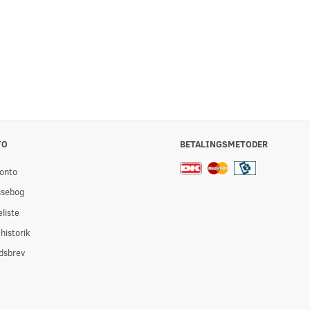
TO
BETALINGSMETODER
onto
ssebog
liste
historik
dsbrev