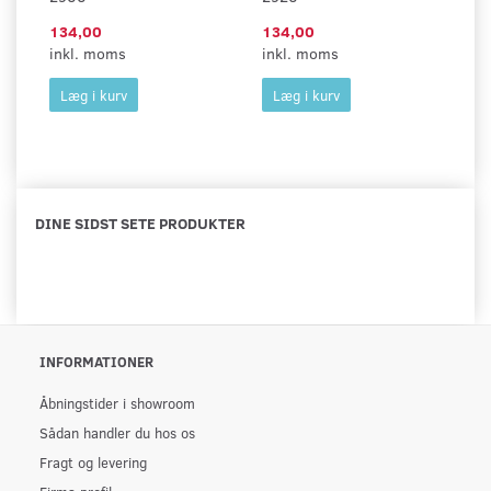
134,00
134,00
7
inkl. moms
inkl. moms
in
Læg i kurv
Læg i kurv
DINE SIDST SETE PRODUKTER
INFORMATIONER
Åbningstider i showroom
Sådan handler du hos os
Fragt og levering