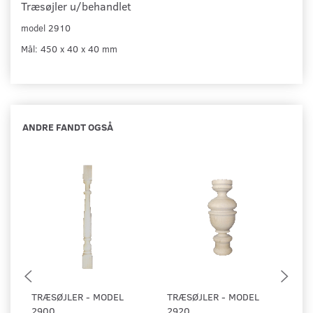
Træsøjler
u/behandlet
model 2910
Mål: 450 x 40 x 40 mm
ANDRE FANDT OGSÅ
TRÆSØJLER - MODEL
TRÆSØJLER - MODEL
T
2900
2920
2