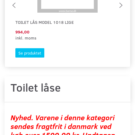
TOILET LÅS MODEL 1018 LIGE
TO
994,00
1.
inkl. moms
ink
Se produktet
L
Toilet låse
Nyhed. Varene i denne kategori
sendes fragtfrit i danmark ved
køb over 1500,00 kr. Undtagen