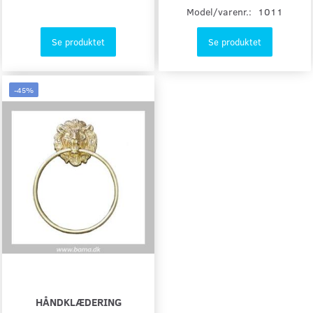
Model/varenr.:
1011
Se produktet
Se produktet
-45%
HÅNDKLÆDERING