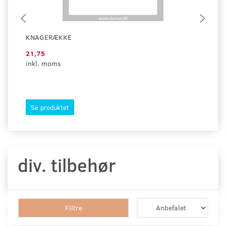
KNAGERÆKKE
TR
21,75
18
inkl. moms
ink
Se produktet
S
div. tilbehør
Filtre