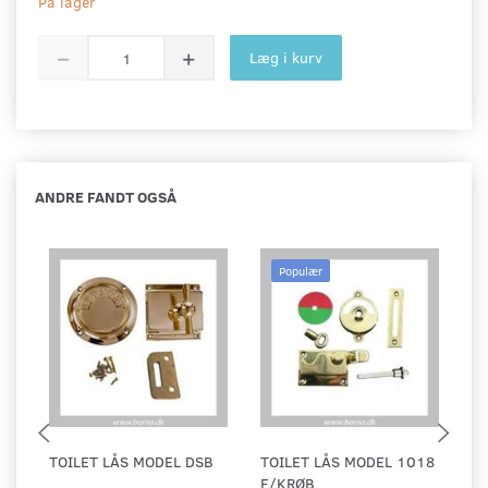
På lager
Læg i kurv
ANDRE FANDT OGSÅ
Populær
TOILET LÅS MODEL DSB
TOILET LÅS MODEL 1018
T
F/KRØB
LI