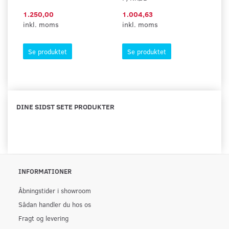
1.250,00
1.004,63
9
inkl. moms
inkl. moms
in
Se produktet
Se produktet
DINE SIDST SETE PRODUKTER
INFORMATIONER
Åbningstider i showroom
Sådan handler du hos os
Fragt og levering