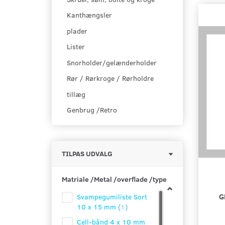
Kanthængsler
plader
Lister
Snorholder/gelænderholder
Rør / Rørkroge / Rørholdre
tillæg
Genbrug /Retro
Skifte
TILPAS UDVALG
filter
Matriale /Metal /overflade /type
G
Svampegumiliste Sort
10 x 15 mm
(
1
)
Cell-bånd 4 x 10 mm