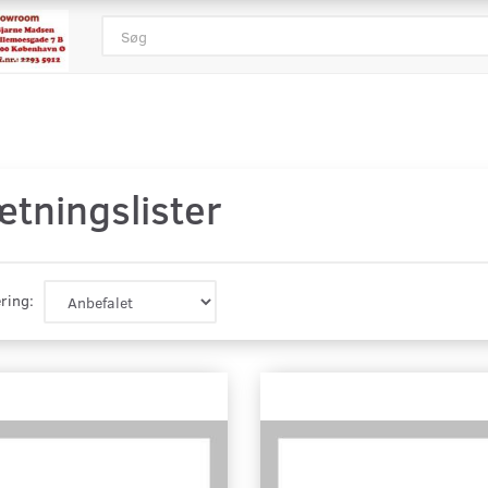
ætningslister
ring: