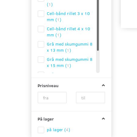
(
1
)
Cell-bånd rillet 3 x 10
mm
(
1
)
Cell-bånd rillet 4 x 10
mm
(
1
)
Grå med skumgummi 8
x 13 mm
(
1
)
Grå med skumgummi 8
x 15 mm
(
1
)
Grå med skumgummi 8
x 19 mm
(
1
)
Prisniveau
Grå med skumgummi 7
x 11 mm
(
1
)
På lager
på lager
(
4
)