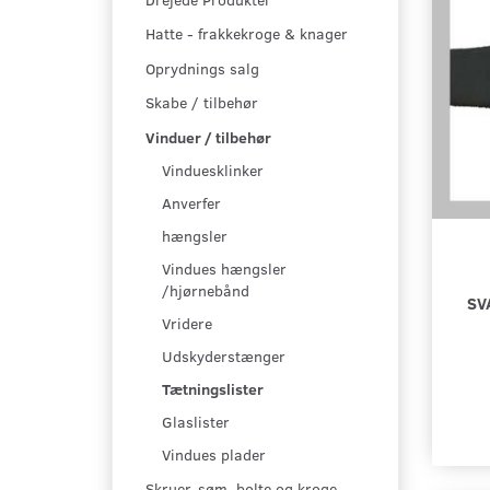
Hatte - frakkekroge & knager
Oprydnings salg
Skabe / tilbehør
Vinduer / tilbehør
Vinduesklinker
Anverfer
hængsler
Vindues hængsler
/hjørnebånd
SV
Vridere
Udskyderstænger
Tætningslister
Glaslister
Vindues plader
Skruer, søm, bolte og kroge