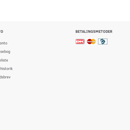
TO
BETALINGSMETODER
onto
ssebog
liste
historik
dsbrev