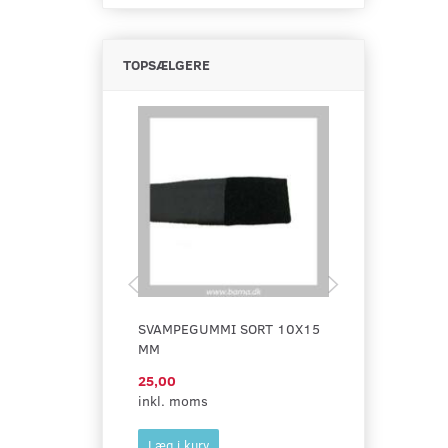
TOPSÆLGERE
SVAMPEGUMMI SORT 10X15
CELL-BÅND SO
MM
STØRRELSER
25,00
8,75
inkl. moms
inkl. moms
Læg i kurv
Se produktet