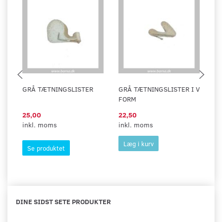
GRÅ TÆTNINGSLISTER
GRÅ TÆTNINGSLISTER I V
S
FORM
1
25,00
22,50
2
inkl. moms
inkl. moms
in
Læg i kurv
Se produktet
DINE SIDST SETE PRODUKTER