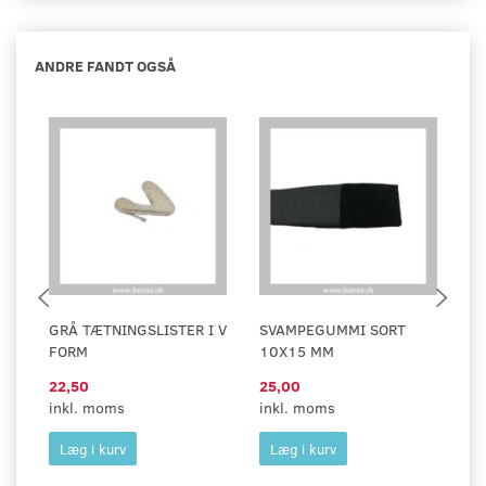
ANDRE FANDT OGSÅ
GRÅ TÆTNINGSLISTER I V
SVAMPEGUMMI SORT
CE
FORM
10X15 MM
S
22,50
25,00
8,
inkl. moms
inkl. moms
in
Læg i kurv
Læg i kurv